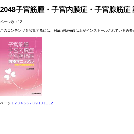
2048子宮筋腫・子宮内膜症・子宮腺筋症
ページ数：12
このコンテンツを閲覧するには、FlashPlayer9以上がインストールされている必要が
ページ
1
2
3
4
5
6
7
8
9
10
11
12