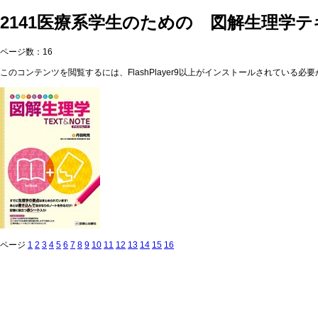
2141医療系学生のための 図解生理学
ページ数：16
このコンテンツを閲覧するには、FlashPlayer9以上がインストールされている必要が
ページ
1
2
3
4
5
6
7
8
9
10
11
12
13
14
15
16