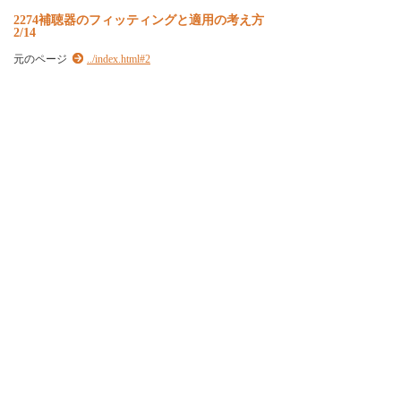
2274補聴器のフィッティングと適用の考え方
2/14
元のページ
../index.html#2