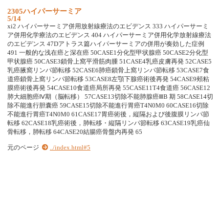
2305ハイパーサーミア
5/14
xi2 ハイパーサーミア併用放射線療法のエビデンス 333 ハイパーサーミ
ア併用化学療法のエビデンス 404 ハイパーサーミア併用化学放射線療法
のエビデンス 47Dアトラス篇ハイパーサーミアの併用が奏効した症例
491 一般的な浅在癌と深在癌 50CASE1分化型甲状腺癌 50CASE2分化型
甲状腺癌 50CASE3鎖骨上窩平滑筋肉腫 51CASE4乳癌皮膚再発 52CASE5
乳癌腋窩リンパ節転移 52CASE6肺癌鎖骨上窩リンパ節転移 53CASE7食
道癌鎖骨上窩リンパ節転移 53CASE8左顎下腺癌術後再発 54CASE9頰粘
膜癌術後再発 54CASE10食道癌局所再発 55CASE11T4食道癌 56CASE12
肺大細胞癌Ⅳ期（脳転移） 57CASE13切除不能肺腺癌ⅢB 期 58CASE14切
除不能進行胆囊癌 59CASE15切除不能進行胃癌T4N0M0 60CASE16切除
不能進行胃癌T4N0M0 61CASE17胃癌術後，縦隔および後腹膜リンパ節
転移 62CASE18乳癌術後，肺転移・縦隔リンパ節転移 63CASE19乳癌仙
骨転移，肺転移 64CASE20結腸癌骨盤内再発 65
元のページ
../index.html#5