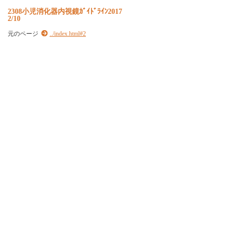
2308小児消化器内視鏡ｶﾞｲﾄﾞﾗｲﾝ2017
2/10
元のページ
../index.html#2