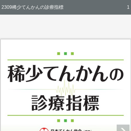
2309稀少てんかんの診療指標
1