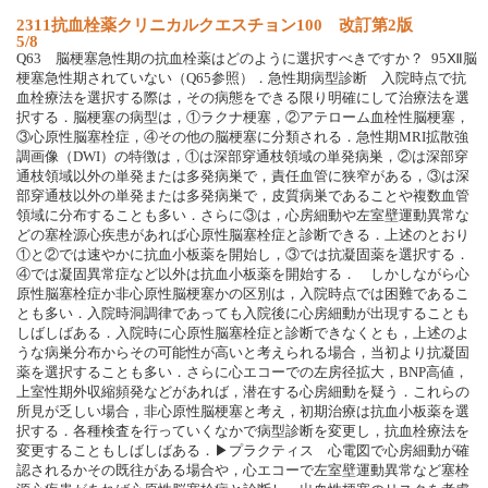
2311抗血栓薬クリニカルクエスチョン100 改訂第2版
5/8
Q63 脳梗塞急性期の抗血栓薬はどのように選択すべきですか？ 95Ⅻ脳
梗塞急性期されていない（Q65参照）．急性期病型診断 入院時点で抗
血栓療法を選択する際は，その病態をできる限り明確にして治療法を選
択する．脳梗塞の病型は，①ラクナ梗塞，②アテローム血栓性脳梗塞，
③心原性脳塞栓症，④その他の脳梗塞に分類される．急性期MRI拡散強
調画像（DWI）の特徴は，①は深部穿通枝領域の単発病巣，②は深部穿
通枝領域以外の単発または多発病巣で，責任血管に狭窄がある，③は深
部穿通枝以外の単発または多発病巣で，皮質病巣であることや複数血管
領域に分布することも多い．さらに③は，心房細動や左室壁運動異常な
どの塞栓源心疾患があれば心原性脳塞栓症と診断できる．上述のとおり
①と②では速やかに抗血小板薬を開始し，③では抗凝固薬を選択する．
④では凝固異常症など以外は抗血小板薬を開始する． しかしながら心
原性脳塞栓症か非心原性脳梗塞かの区別は，入院時点では困難であるこ
とも多い．入院時洞調律であっても入院後に心房細動が出現することも
しばしばある．入院時に心原性脳塞栓症と診断できなくとも，上述のよ
うな病巣分布からその可能性が高いと考えられる場合，当初より抗凝固
薬を選択することも多い．さらに心エコーでの左房径拡大，BNP高値，
上室性期外収縮頻発などがあれば，潜在する心房細動を疑う．これらの
所見が乏しい場合，非心原性脳梗塞と考え，初期治療は抗血小板薬を選
択する．各種検査を行っていくなかで病型診断を変更し，抗血栓療法を
変更することもしばしばある．▶プラクティス 心電図で心房細動が確
認されるかその既往がある場合や，心エコーで左室壁運動異常など塞栓