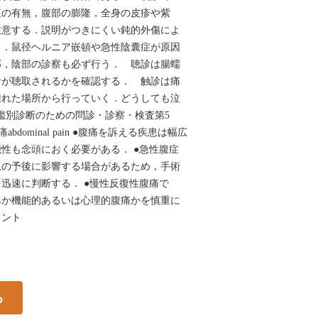
疸の有無，腹部の膨隆，全身の皮疹や紫
注意する．説明がつきにくい鈍的外傷によ
る．鼠径ヘルニア嵌頓や急性陰囊症が原因
部，陰部の診察も必ず行う． 聴診は腸蠕
音が聴取されるかを確認する． 触診は痛
離れた場所から行っていく．どうしても泣
鑑別診断のための問診・診察・検査第5
dominal pain ●腹痛を訴える疾患は幅広
性も念頭におく必要がある． ●急性腹症
児の予後に影響する場合があるため，手術
迅速に判断する． ●慢性反復性腹痛で
みか機能的あるいは心理的腹痛かを慎重に
イント
る