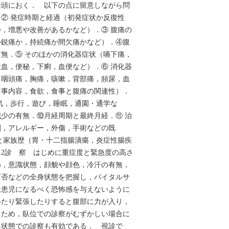
念頭におく． 以下の点に留意しながら問
② 発症時期と経過（初発症状か反復性
，増悪や改善があるかなど）．③ 腹痛の
か鋭痛か，持続痛か間欠痛かなど）．④腹
無．⑤ そのほかの消化器症状（嚥下痛，
血，便秘，下痢，血便など）．⑥ 消化器
，咽頭痛，胸痛，咳嗽，背部痛，頻尿，血
食事内容，食欲，食事と腹痛の関連性）．
気，歩行，遊び，睡眠，通園・通学な
少の有無．⑩月経周期と最終月経．⑪ 治
剤，アレルギー，外傷，手術などの既
と家族歴（胃・十二指腸潰瘍，炎症性腸疾
2診 察 はじめに重症度と緊急度の高さ
め，意識状態，顔貌や顔色，冷汗の有無，
可否などの全身状態を把握し，バイタルサ
は患児になるべく恐怖感を与えないように
いたり緊張したりすると腹部に力が入り，
るため，臥位での診察がむずかしい場合に
た状態での診察も有効である． 視診で