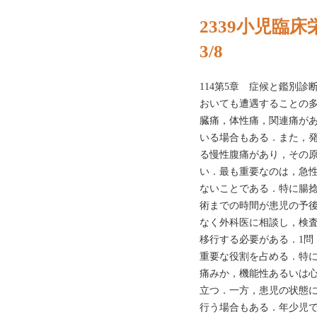
2339小児臨床
3/8
114第5章 症候と鑑別
おいても遭遇することの多
臓痛，体性痛，関連痛が
いる場合もある．また，
る慢性腹痛があり，その
い．最も重要なのは，急
ないことである．特に腸
術までの時間が患児の予
なく外科医に相談し，検
移行する必要がある．1問
重要な役割を占める．特
痛みか，機能性あるいは
立つ．一方，患児の状態
行う場合もある．年少児