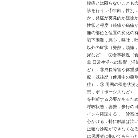
腹痛とは限らないことも
診を行う．①年齢，性別．
か，発症が突発的か緩徐か
性状と程度（鈍痛か疝痛
痛の部位と位置の変化の有
嚥下困難，悪心，嘔吐，吐
以外の症状（発熱，頭痛
尿など）．⑦食事状況（
⑧ 日常生活への影響（活
ど）．⑨成長障害や体重減
療・既往歴（使用中の薬
往）．⑫ 周囲の罹患状況
患，ポリポーシスなど）．
を判断する必要があるた
呼吸状態，姿勢，歩行の
インを確認する． 診察
心がける．特に触診は泣
正確な診察ができなくな
は保護者に抱いてもらっ