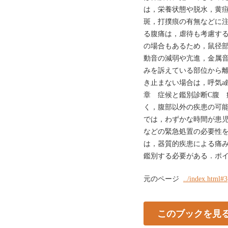
は，栄養状態や脱水，黄
斑，打撲痕の有無などに
る腹痛は，虐待も考慮す
の場合もあるため，鼠径
動音の減弱や亢進，金属
みを訴えている部位から
き止まない場合は，呼気a
章 症候と鑑別診断C腹 痛ab
く，腹部以外の疾患の可能
では，わずかな時間が患
などの緊急処置の必要性を
は，器質的疾患による痛
鑑別する必要がある．ポ
元のページ
../index.html#3
このブックを見