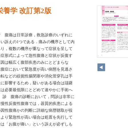
栄養学 改訂第2版
診断 腹痛は日常診療，救急診療のいずれに
い訴えの1つである．痛みの機序として内
あり，複数の機序が重なって症状を呈して
発症形式によって急性腹痛と症状が反復す
2
原因は幅広く腹部疾患のみにとどまらな
性腹症において緊急度が高い病態を見逃さ
捻転などの絞扼性腸閉塞や消化管穿孔は手
後に影響するため，疑いがある場合は躊躇
査は必要最低限にとどめて速やかに手術へ
 診 腹痛の診断において，問診は非常に
に慢性反復性腹痛では，器質的疾患による
心因性腹痛かの判断に詳細な病歴聴取が役
により緊急性が高い場合は処置を先行して
では「お腹が痛い」という訴えが必ずしも