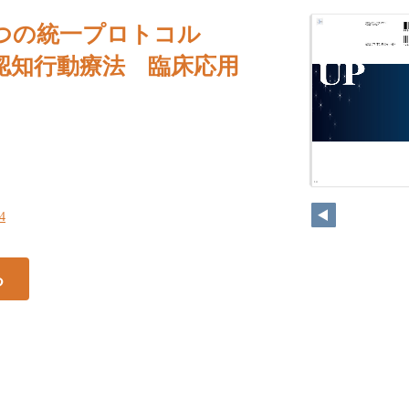
とうつの統一プロトコル
認知行動療法 臨床応用
14
14
る