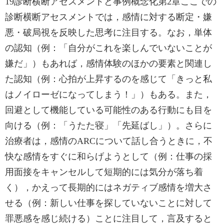
19診断横断アセスメントと事例概念化第2章ここでの
診断横断アセスメントでは，感情に対する断定・嫌
悪・破局視を反映した思考に注目する。なお，単体
の認知（例：「自分がこれを楽しんでいないことが
嫌だ」）もあれば，感情体験のほかの要素と関連し
た認知（例：心拍が上昇するのを感じて「きっと私
はノイローゼになってしまう！」）もある。また，
回避として機能している可能性のある行動にも目を
向ける（例：「うたた寝」「先延ばし」）。さらに
治療者は，感情のARCについて話し合うときに，不
快な感情をすぐに和らげようとして（例：仕事の採
用面接をキャンセルして短期的には気分が落ち着
く），かえって長期的にはネガティブ感情を増大さ
せる（例：新しい仕事を探していないことに対して
罪悪感を感じ続ける）ことに注目して，言及すると