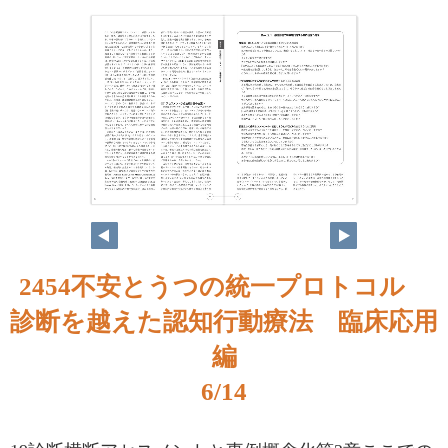
6
7
2454不安とうつの統一プロトコル
診断を越えた認知行動療法 臨床応用
編
6/14