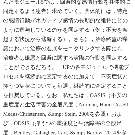
んだモジュール5では，回避的な感情行動を具体的に
同定するよう患者に求めていく。具体的には，特定
の感情行動がネガティブ感情の長期的な維持にどの
ように寄与しているのかを同定する（例：不安を喚
起する状況から逃避する）。さらに，治療終盤の曝
露において治療の進展をモニタリングする際にも，
治療者は嫌悪と回避に関する実際の行動を同定する
ことができるだろう。 UPの各モジュールで機能プ
ロセスを継続的に査定するのに加えて，不安症状と
抑うつ症状についても毎週，継続的に査定すること
を推奨している。なお，私たちは，OASIS（不安の
重症度と生活障害の全般尺度；Norman, Hami Cissell,
Means-Christensen, &amp; Stein, 2006を参照）およ
び，ODSIS（抑うつの重症度と生活障害の全般尺
度；Bentley, Gallagher, Carl, &amp; Barlow, 2014を参