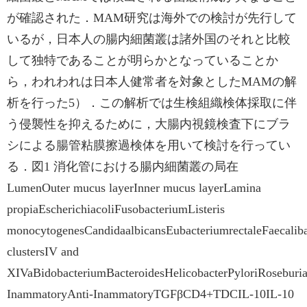
が確認された．MAM研究は海外での検討が先行して
いるが，日本人の腸内細菌叢は諸外国のそれと比較
して独特であることが明らかとなっていることか
ら，われわれは日本人健常者を対象としたMAMの解
析を行った5）．この解析では生検組織検体採取に伴
う侵襲性を抑えるために，大腸内視鏡検査下にブラ
シによる腸管粘膜擦過検体を用いて検討を行ってい
る．図1 消化管における腸内細菌叢の局在
LumenOuter mucus layerInner mucus layerLamina
propiaEscherichiacoliFusobacteriumListeris
monocytogenesCandidaalbicansEubacteriumrectaleFaecaliba
clustersIV and
XIVaBidobacteriumBacteroidesHelicobacterPyloriRosebur
InammatoryAnti-InammatoryTGFβCD4+TDCIL-10IL-10