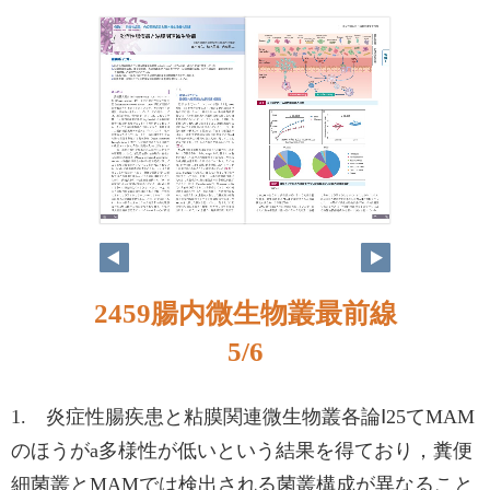
4
5
2459腸内微生物叢最前線
5/6
1. 炎症性腸疾患と粘膜関連微生物叢各論Ⅰ25てMAM
のほうがa多様性が低いという結果を得ており，糞便
細菌叢とMAMでは検出される菌叢構成が異なること