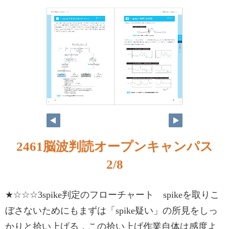
2
3
2461脳波判読オープンキャンパス
2/8
★☆☆☆3spike判定のフローチャート spikeを取りこ
ぼさないためにもまずは「spike疑い」の所見をしっ
かりと拾い上げる．この拾い上げ作業自体は感度よ