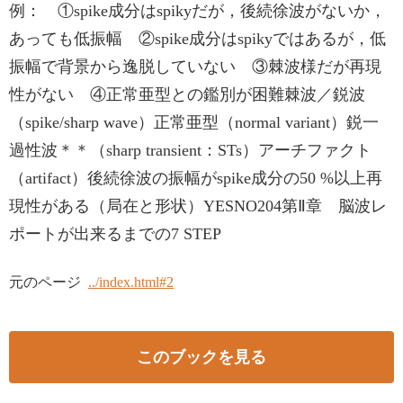
例： ①spike成分はspikyだが，後続徐波がないか，
あっても低振幅 ②spike成分はspikyではあるが，低
振幅で背景から逸脱していない ③棘波様だが再現
性がない ④正常亜型との鑑別が困難棘波／鋭波
（spike/sharp wave）正常亜型（normal variant）鋭一
過性波＊＊（sharp transient：STs）アーチファクト
（artifact）後続徐波の振幅がspike成分の50 %以上再
現性がある（局在と形状）YESNO204第Ⅱ章 脳波レ
ポートが出来るまでの7 STEP
元のページ
../index.html#2
このブックを見る