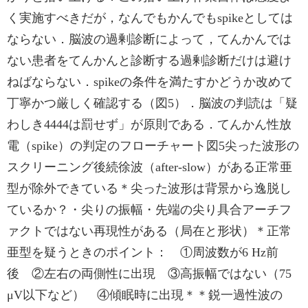
く実施すべきだが，なんでもかんでもspikeとしては
ならない．脳波の過剰診断によって，てんかんでは
ない患者をてんかんと診断する過剰診断だけは避け
ねばならない．spikeの条件を満たすかどうか改めて
丁寧かつ厳しく確認する（図5）．脳波の判読は「疑
わしき4444は罰せず」が原則である．てんかん性放
電（spike）の判定のフローチャート図5尖った波形の
スクリーニング後続徐波（after-slow）がある正常亜
型が除外できている＊尖った波形は背景から逸脱し
ているか？・尖りの振幅・先端の尖り具合アーチフ
ァクトではない再現性がある（局在と形状）＊正常
亜型を疑うときのポイント： ①周波数が6 Hz前
後 ②左右の両側性に出現 ③高振幅ではない（75
μV以下など） ④傾眠時に出現＊＊鋭一過性波の