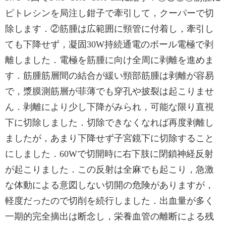
ピトレシンを局注し鉗子で牽引して，クーパーで切
除します．②筋腫は広範囲に頸管に付着し，牽引し
ても下降せず，凝固30W持続通電のボール電極で剥
離しました．電極を筋腫に向け全周に剥離を進めま
す．筋腫筋層間の結合が緩い頸部筋腫は剥離が容易
で，漿膜測筋層が菲薄でも穿孔や披裂は起こりませ
ん．剥離により少し下降がみられ，可能な限り直視
下に切除しました．切除できなくなれば再度剥離し
ましたが，あまり下降せず子宮鏡下に切除すること
にしました．60Wで切開時に右下肢に閉鎖神経反射
が起こりました．この反射は全麻でも起こり，急激
な体動による意図しない切開の危険がありますが，
軽度だったので切削を続行しました．出血量が多く
一期的完全摘出は断念し，栄養血管の離断による残