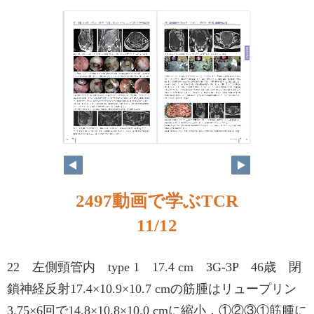
10
11
2497動画で学ぶTCR
11/12
22 左側頸管内 type 1 17.4 cm 3G-3P 46歳 閉
鎖神経反射17.4×10.9×10.7 cmの筋腫はリュープリン
3.75×6回で14.8×10.8×10.0 cmに縮小．①②③①筋腫に