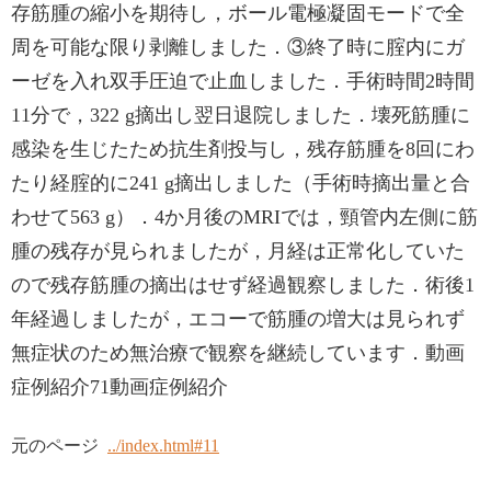
存筋腫の縮小を期待し，ボール電極凝固モードで全
周を可能な限り剥離しました．③終了時に腟内にガ
ーゼを入れ双手圧迫で止血しました．手術時間2時間
11分で，322 g摘出し翌日退院しました．壊死筋腫に
感染を生じたため抗生剤投与し，残存筋腫を8回にわ
たり経腟的に241 g摘出しました（手術時摘出量と合
わせて563 g）．4か月後のMRIでは，頸管内左側に筋
腫の残存が見られましたが，月経は正常化していた
ので残存筋腫の摘出はせず経過観察しました．術後1
年経過しましたが，エコーで筋腫の増大は見られず
無症状のため無治療で観察を継続しています．動画
症例紹介71動画症例紹介
元のページ
../index.html#11