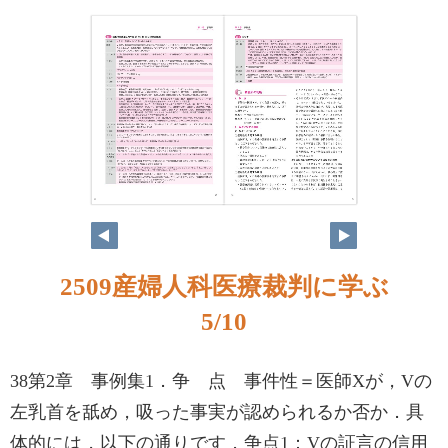
4
5
2509産婦人科医療裁判に学ぶ
5/10
38第2章 事例集1．争 点 事件性＝医師Xが，Vの
左乳首を舐め，吸った事実が認められるか否か．具
体的には，以下の通りです．争点1：Vの証言の信用