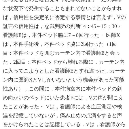
な状況下で発生することもまれでないことからすれ
ば，信用性を決定的に否定する事情とは言えず，Vの
証言の信用性は，な裁判所の判断14：45～15：30・
看護師Eは，本件ベッド脇に7～8回行った・ 医師X
は，本件手術後，本件ベッド脇に2回行った（1回
目：本件ベッドを囲むカーテン内で看護師Eと会っ
た．2回目：本件ベッドから離れる際に，カーテン内
に入ってこようとした看護師Eとすれ違った．カーテ
ン内に医師XとVしかいないという機会があった可能
性あり）．この間に，本件病室内に本件ベッドの斜
め向かいのベッドにいた患者Fには，Vの声が聞こえ
たことがあった・ Vは，看護師による血圧測定や検
温を記憶していないが，痛み止めの点滴をすると声
をかけられたことは記憶している．Vは，看護師から