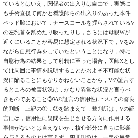
ているとはいえ，関係者の出入りは自由で，実際に
も手術直後で何かと看護師らの出入りのあった本件
ベッド脇において，ナースコールを握らされているV
の左乳首を舐めたり吸ったりし，さらには母親Wが
近くにいることが容易に想定される状況下で，Vをみ
ながら自慰行為をしていたということになり，特に
自慰行為の結果として射精に至った場合，医師Xとし
ては周囲に事情を説明することがおよそ不可能な状
況に陥ることにもなりかねないことから，Vの証言す
るところの被害状況は，かなり異常な状況と言うべ
きものであること③Vの証言の信用性についての誓良
的判断 上記の①，②を踏まえて，裁判所は，Vの証
言には，信用性に疑問を生じさせる方向に作用する
事情がないとは言えないが，核心部分に直ちに影響
を与えるものとは言えず，犯罪現象は，一定の異常