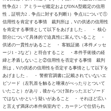
性争点2： アミラーゼ鑑定およびDNA型鑑定の信用
性，証明力2．争点に対する判断1）争点1について①
信用性を肯定する事情 裁判所は，Vの供述の信用性
を肯定する事情として以下をあげました． ・ 核心
部分について具体的で迫真性に富んでいること ・
供述の一貫性があること ・ 客観証拠（本件メッセ
ージ1・2など）と符合すること ・本件手術後の経
緯と矛盾しないこと②信用性を否定する事情 裁判
所は，Vの供述の信用性を否定する事情として以下を
あげました． ・ 警察官調書に記載されていないエ
ピソード（左乳首を触ると唾液がべったりとついて
いたこと）があり，後からつけ加わったエピソード
ではないかという疑いがあること ・ それほど広い
と言えず満床の本件病室内で，カーテンで仕切られ