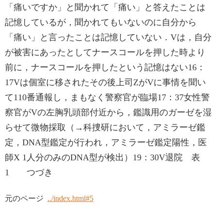
「痛いですか」と聞かれて「痛い」と答えたことは
記憶しているが，聞かれてもいないのに自分から
「痛い」と言ったことは記憶していない．Vは，自分
が被害にあったとしてナースコールを押した時より
前に，ナースコールを押したという記憶はない16：
17Vは個室に移されたその後上司ZがVに事情を聞い
て110番通報し，まもなく警察官が臨場17：37女性警
察官がVの左胸乳頭部付近から，鑑識用のガーゼを湿
らせて微物採取（→科捜研において，アミラーゼ鑑
定，DNA型鑑定が行われ，アミラーゼ鑑定陽性，医
師X 1人分のみのDNA型が検出）19：30V退院 表
1 つづき
元のページ
../index.html#5