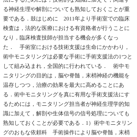
る神経生理や解剖についても熟知しておくことが重
要である．⿎はじめに 2011年より手術室での臨床
検査は，法的な医療における有資格者が行うことに
なり，臨床検査技師が担当する機会が多くなっ
た． 手術室における技術支援は生命にかかわり，
術中モニタリングは必要な手術に手術支援法の1つと
して組み込まれ，全国的に行われている． 術中モ
ニタリングの目的は，脳や脊髄，末梢神経の機能を
温存しつつ，治療の効果を最大に高めることにあ
る．術中モニタリングを真に有用な手術支援法にす
るためには，モニタリング担当者が神経生理学的知
識に加えて，解剖や生体信号の信号処理についても
熟知しておくことが必要である．1）術中モニタリン
グのおもな依頼科 手術操作により脳や脊髄，末梢