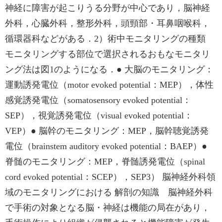
神経に障害が起こりうる分野が中心であり，脳神経
外科，心臓外科，整形外科，頭頸部・耳鼻咽喉科，
循環器科などがある．2）術中モニタリングの種類
モニタリングする部位で選択されるおもなモニタリ
ング法は図1のようになる．● 大脳のモニタリング：
運動誘発電位（motor evoked potential：MEP），体性
感覚誘発電位（somatosensory evoked potential：
SEP），視覚誘発電位（visual evoked potential：
VEP）● 脳幹のモニタリング：MEP，脳幹聴覚誘発
電位（brainstem auditory evoked potential：BAEP）●
脊髄のモニタリング：MEP，脊髄誘発電位（spinal
cord evoked potential：SCEP），SEP3） 脳神経外科領
域のモニタリングにおける 解剖の知識 脳神経外科
で手術の対象となる脳・神経は機能の局在があり，