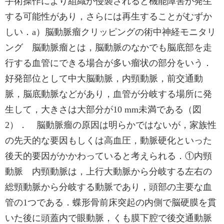
手術操作により組織が侵襲されると機能障害が発生
する可能性があり，さらには再生することがむずか
しい．a）脳動脈瘤クリッピングの術中神経モニタリ
ング 脳動脈瘤とは，脳動脈のなかでも脳底部を走
行する血管にできる場合が多い瘤状の部分をいう．
好発部位として中大脳動脈，内頸動脈，前交通動
脈，脳底動脈などがあり，血管が分岐する場所に発
生して，大きさは大部分が10 mm未満である（図
2）． 脳動脈瘤の原因は明らかではないが，家族性
の先天的な要因もしくは高血圧，動脈硬化といった
後天的要因がかかわっていると考えられる．①内頸
動脈 内頸動脈は，上行大動脈から分岐する左右の
総頸動脈から分岐する動脈であり，頭部の主要な血
管の1つである．蝶形骨前床突起の内側で脳硬膜を貫
いた後に頭蓋内で眼動脈，くも膜下腔で後交通動脈