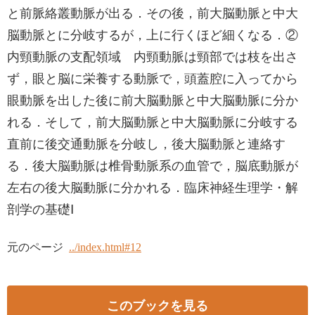
と前脈絡叢動脈が出る．その後，前大脳動脈と中大
脳動脈とに分岐するが，上に行くほど細くなる．②
内頸動脈の支配領域 内頸動脈は頸部では枝を出さ
ず，眼と脳に栄養する動脈で，頭蓋腔に入ってから
眼動脈を出した後に前大脳動脈と中大脳動脈に分か
れる．そして，前大脳動脈と中大脳動脈に分岐する
直前に後交通動脈を分岐し，後大脳動脈と連絡す
る．後大脳動脈は椎骨動脈系の血管で，脳底動脈が
左右の後大脳動脈に分かれる．臨床神経生理学・解
剖学の基礎Ⅰ
元のページ
../index.html#12
このブックを見る