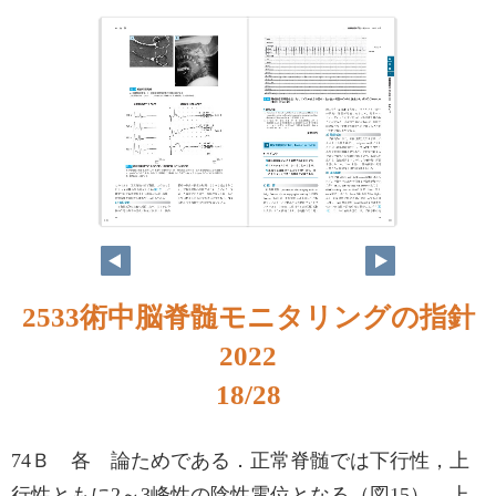
18
19
2533術中脳脊髄モニタリングの指針
2022
18/28
74Ｂ 各 論ためである．正常脊髄では下行性，上
行性ともに2～3峰性の陰性電位となる（図15）．上