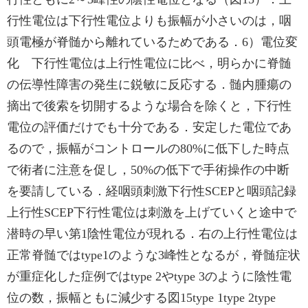
行性電位は下行性電位よりも振幅が小さいのは，咽
頭電極が脊髄から離れているためである．6）電位変
化 下行性電位は上行性電位に比べ，明らかに脊髄
の伝導性障害の発生に鋭敏に反応する．髄内腫瘍の
摘出で後索を切開するような場合を除くと，下行性
電位の評価だけでも十分である．安定した電位であ
るので，振幅がコントロールの80%に低下した時点
で術者に注意を促し，50%の低下で手術操作の中断
を要請している．経咽頭刺激下行性SCEPと咽頭記録
上行性SCEP下行性電位は刺激を上げていくと途中で
潜時の早い第1陰性電位が現れる．右の上行性電位は
正常脊髄ではtype1のような3峰性となるが，脊髄症状
が重症化した症例ではtype 2やtype 3のように陰性電
位の数，振幅ともに減少する図15type 1type 2type