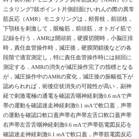
ニタリング7⿎ポイント片側顔面けいれんの際の異常
筋反応（AMR）モニタリングは，頰骨枝，前頭枝，
下顎枝を刺激して，眼輪筋，前頭筋，オトガイ筋で
記録を行う．AMRは開頭前，硬膜切開時，小脳圧排
時，責任血管操作時，減圧後，硬膜閉鎖後などの各
段階で適宜測定し，特に責任血管操作時には頻回に
測定する．AMRの消失が減圧操作完了の指標となる
が，減圧操作中のAMRの変化，減圧後の振幅低下が
認められれば，術後症状消失の可能性が高い．副神
経で刺激電極の通電を確認舌咽神経刺激0.6 mAで声
帯の運動を確認迷走神経刺激0.1 mAで軟口蓋，声帯
の運動を確認口軟口蓋声帯右声帯左舌口軟口蓋声帯
右声帯左舌舌咽神経刺激0.6 mAで声帯筋電図反応を
確認迷走神経刺激0.1 mAで軟口蓋，声帯筋電図反応