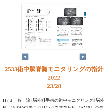
22
23
2533術中脳脊髄モニタリングの指針
2022
23/28
117Ｂ 各 論Ⅱ脳外科手術の術中モニタリングⅡ脳外
科手術の術中モニタリング異常筋反応（AMR）のモ