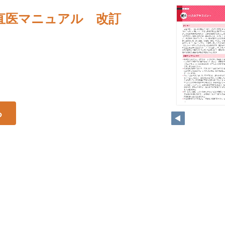
当直医マニュアル 改訂
4
る