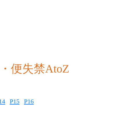
・便失禁AtoZ
14
P15
P16