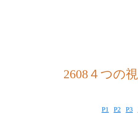
2608４つの
P1
P2
P3