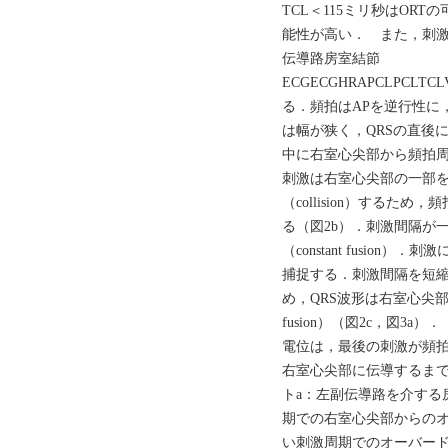
TCL＜115ミリ秒はORT
能性が高い． また，刺激中
伝導路房室結節
ECGECGHRAPCLPCLTCL
る．頻拍はAPを逆行性に
は幅が狭く，QRSの直後
中に右室心尖部から頻拍周
刺激は右室心尖部の一部
（collision）するため
る（図2b）．刺激間隔が
（constant fusio
捕捉する．刺激間隔を短
め，QRS波形は右室心尖部刺激
fusion）（図2c，図3
電位は，最後の刺激が頻
右室心尖部に伝導するまで
トa：左副伝導路を介する
期での右室心尖部からのオ
い刺激周期でのオーバード