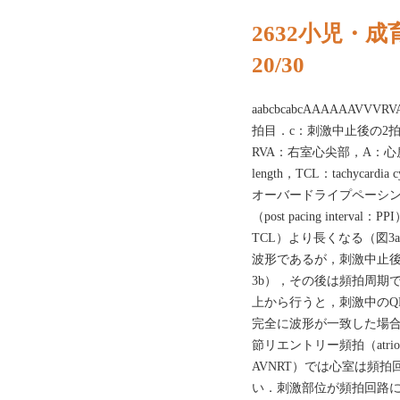
2632小児・
20/30
aabcbcabcAAAAAAV
拍目．c：刺激中止後の2拍
RVA：右室心尖部，A：心房電
length，TCL：tachycardia c
オーバードライプペーシ
（post pacing interval：
TCL）より長くなる（図3a
波形であるが，刺激中止後
3b），その後は頻拍周期で
上から行うと，刺激中のQ
完全に波形が一致した場合にはco
節リエントリー頻拍（atrioventric
AVNRT）では心室は頻拍
い．刺激部位が頻拍回路に近