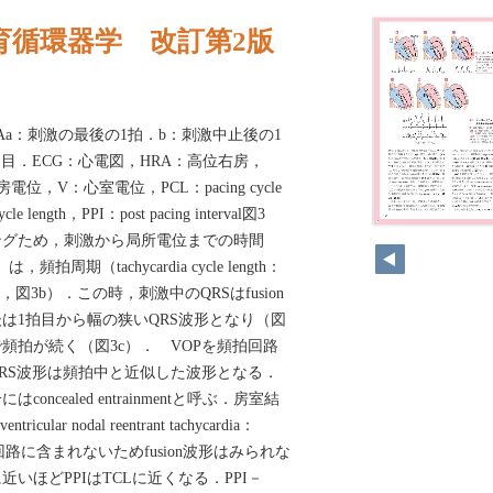
成育循環器学 改訂第2版
VVRVAa：刺激の最後の1拍．b：刺激中止後の1
目．ECG：心電図，HRA：高位右房，
位，V：心室電位，PCL：pacing cycle
ycle length，PPI：post pacing interval図3
20
ングため，刺激から局所電位までの時間
PPI）は，頻拍周期（tachycardia cycle length：
，図3b）．この時，刺激中のQRSはfusion
は1拍目から幅の狭いQRS波形となり（図
頻拍が続く（図3c）． VOPを頻拍回路
RS波形は頻拍中と近似した波形となる．
ncealed entrainmentと呼ぶ．房室結
ular nodal reentrant tachycardia：
回路に含まれないためfusion波形はみられな
いほどPPIはTCLに近くなる．PPI－