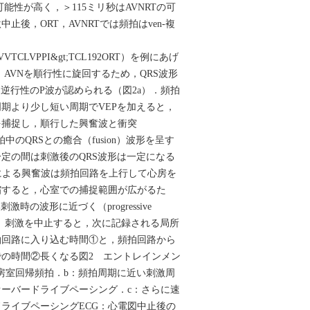
の可能性が高く，＞115ミリ秒はAVNRTの可
止後，ORT，AVNRTでは頻拍はven-複
VVTCLVPPI&gt;TCL192ORT）を例にあげ
，AVNを順行性に旋回するため，QRS波形
に逆行性のP波が認められる（図2a）．頻拍
期より少し短い周期でVEPを加えると，
を捕捉し，順行した興奮波と衝突
，頻拍中のQRSとの癒合（fusion）波形を呈す
一定の間は刺激後のQRS波形は一定になる
n）．刺激による興奮波は頻拍回路を上行して心房を
縮すると，心室での捕捉範囲が広がるた
時の波形に近づく（progressive
a）． 刺激を中止すると，次に記録される局所
拍回路に入り込む時間①と，頻拍回路から
の時間②長くなる図2 エントレインメン
房室回帰頻拍．b：頻拍周期に近い刺激周
ーバードライブペーシング．c：さらに速
ライブペーシングECG：心電図中止後の