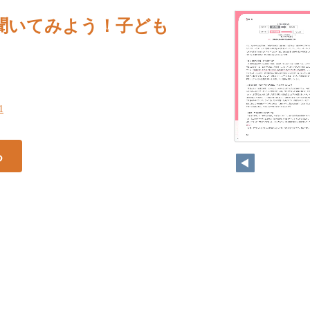
に聞いてみよう！子ども
1
10
る