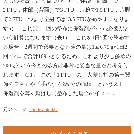
どもの場合，顔と首で1.5 FTU，体部（前面）で
2 FTU，体部（背面）で3 FTU，片腕で1.5 FTU，片脚
で2 FTU，つまり全身では13.5 FTUがめやすになりま
す6）．これは，1回の塗布に保湿剤が6.75 g必要だと
いう計算になります（表1）．これを1日2回で塗布す
る場合，2週間で必要となる薬の量は1回6.75 g×1日2
回×14日で合計189 gとなるため，これより少し多めの
200 gという今回の処方は非常に妥当な量だと考えら
れます．なお，この「1 FTU」の「人差し指の第一関
節の長さ」や「手のひら2枚分の面積」という図1
保湿剤を薄く延ばして塗布した場合のイメージ
元のページ
../index.html#7