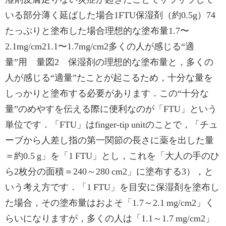
いる部分薄く延ばした場合1FTU保湿剤（約0.5g）74
たっぷりと塗布した場合理想的な塗布量1.7〜
2.1mg/cm21.1〜1.7mg/cm2多くの人が感じる“適
量”用 量図2 保湿剤の理想的な塗布量と，多くの
人が感じる“適量”たことが起こるため，十分な量を
しっかりと塗布する必要があります．この“十分な
量”のめやすを伝える際に便利なのが「FTU」という
単位です．「FTU」はfinger-tip unitのことで，「チュ
ーブから人差し指の第一関節の長さに薬を出した量
＝約0.5 g」を「1 FTU」とし，これを「大人の手のひ
ら2枚分の面積＝240～280 cm2」に塗布する3），と
いう考え方です．「1 FTU」を目安に保湿剤を塗布し
た場合，その塗布量はおよそ「1.7～2.1 mg/cm2」く
らいになりますが，多くの人は「1.1～1.7 mg/cm2」