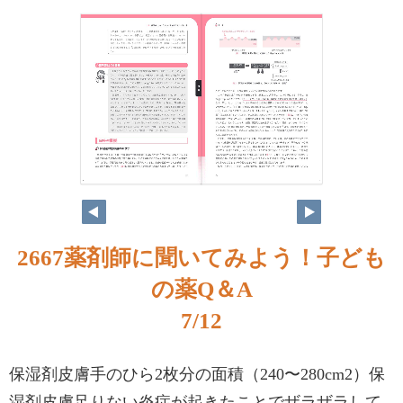
6
7
2667薬剤師に聞いてみよう！子ども
の薬Q＆A
7/12
保湿剤皮膚手のひら2枚分の面積（240〜280cm2）保
湿剤皮膚足りない炎症が起きたことでザラザラして