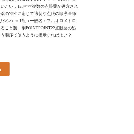
いたい．128☞☞複数の点眼薬が処方され
の薬の特性に応じて適切な点眼の順序医師
サシン）☞1瓶（一般名：フルオロメトロ
こと製 剤POINTPOINT22点眼薬の処
いう順序で使うように指示すればよい？
る