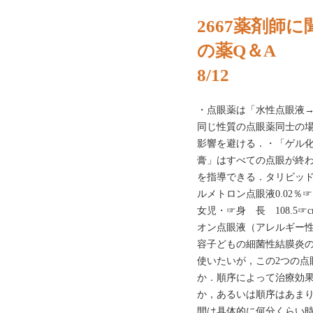
2667薬剤師
の薬Q＆A
8/12
・点眼薬は「水性点眼液
同じ性質の点眼薬同士の場
影響を避ける．・「ゲル
膏」はすべての点眼が終
を指導できる．タリビッド点
ルメトロン点眼液0.02％
女児・☞身 長 108.5☞
オン点眼液（アレルギー
容子どもの細菌性結膜炎
使いたいが，この2つの点
か．順序によって治療効
か，あるいは順序はあま
間は具体的に何分くらい