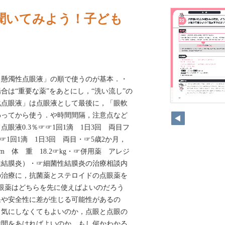
に聞いてみよう！子ども
→懸濁性点眼液」の順で使うのが基本．・
合は“重要な薬”をあとにし，“洗い流し”の
化点眼液」は点眼液として最後に，「眼軟
8
わってから使う．や時間間隔，注意点など
眼液0.3％☞☞1回1滴 1日3回 両目フ
☞☞1回1滴 1日3回 両目・☞5歳2か月，
cm 体 重 18.2☞kg・☞併用薬 アレジ
性結膜炎）・☞細菌性結膜炎の治療相談内
の治療に，抗菌薬とステロイドの点眼薬を
眼薬はどちらを先に使えばよいのだろう
果や安全性に差が生じる可能性があるの
り気にしなくてもよいのか，点眼と点眼の
時間をあければよいのか，もし何かわかる