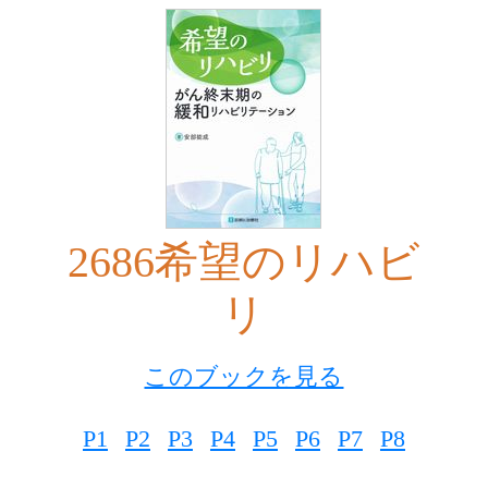
2686希望のリハビ
リ
このブックを見る
P1
P2
P3
P4
P5
P6
P7
P8