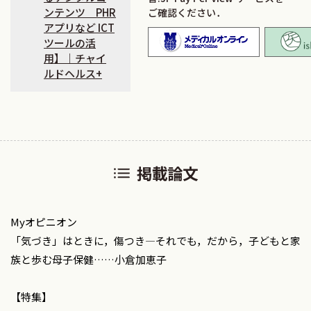
ンテンツ PHR
ご確認ください．
アプリなど ICT
メディカ
ツールの活
用】｜チャイ
ルドヘルス+
掲載論文
Myオピニオン
「気づき」はときに，傷つき―それでも，だから，子どもと家
族と歩む母子保健……小倉加恵子
【特集】