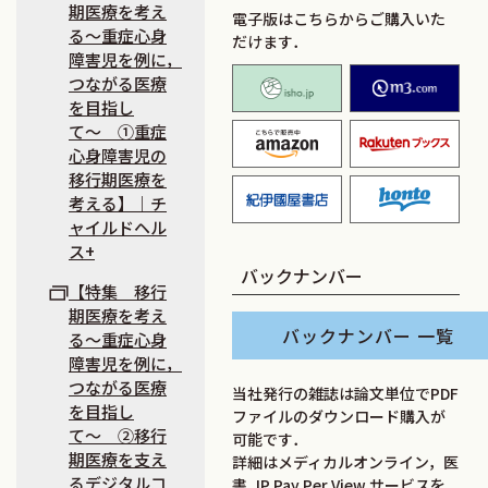
期医療を考え
電子版はこちらからご購入いた
る〜重症心身
だけます．
障害児を例に，
つながる医療
isho.jp
M2
を目指し
て〜 ①重症
amazon
楽
心身障害児の
移行期医療を
紀伊国屋書店
ho
考える】｜チ
ャイルドヘル
ス+
バックナンバー
【特集 移行
期医療を考え
バックナンバー 一覧
る〜重症心身
障害児を例に，
つながる医療
当社発行の雑誌は論文単位でPDF
を目指し
ファイルのダウンロード購入が
て〜 ②移行
可能です．
期医療を支え
詳細はメディカルオンライン，医
るデジタルコ
書.JP Pay Per View サービスを