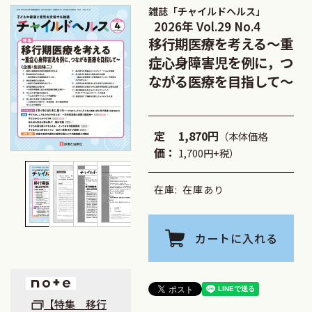
雑誌「チャイルドヘルス」
2026年 Vol.29 No.4
移行期医療を考える～重
症心身障害児を例に，つ
ながる医療を目指して～
定
1,870円
（本体価格
価：
1,700円+税）
在庫:
在庫あり
カートに入れる
【特集 移行