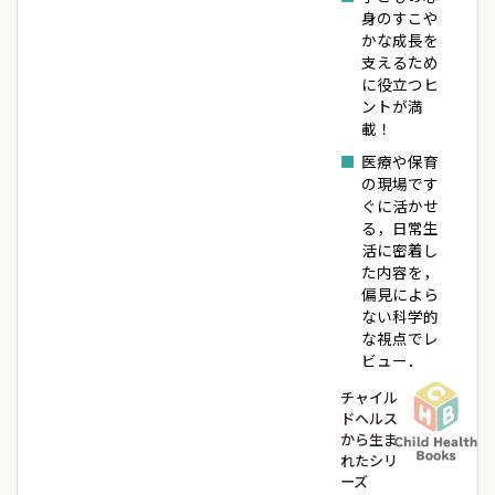
身のすこや
かな成長を
支えるため
に役立つヒ
ントが満
載！
医療や保育
の現場です
ぐに活かせ
る，日常生
活に密着し
た内容を，
偏見によら
ない科学的
な視点でレ
ビュー．
チャイル
ドヘルス
から生ま
れたシリ
ーズ