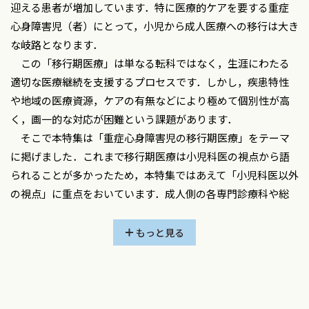
迎える患者が増加しています．特に医療的ケアを要する重症
側弯症のフォローや適切な介入を中心に～……野原亜也斗
心身障害児（者）にとって，小児から成人医療への移行は大き
9 小児外科疾患の移行と成人年齢での外科的介入……髙澤慎
な岐路となります．
也
この「移行期医療」は単なる転科ではなく，生涯にわたる
10 患者家族の立場から考える移行期患者に必要な支援……
適切な医療継続を支援するプロセスです．しかし，疾患特性
祖父江友里恵
や地域の医療資源，ケアの有無などにより極めて個別性が高
11 移行期医療を支えるデジタルコンテンツ PHRアプリな
く，画一的な対応が困難という課題があります．
どICTツールの活用……岡崎 伸
そこで本特集は「重症心身障害児の移行期医療」をテーマ
12 地域包括ケア病棟を活用したレスパイト入院……忍 哲
に掲げました．これまで移行期医療は小児科医の視点から語
也
られることが多かったため，本特集ではあえて「小児科医以外
の視点」に重点をおいています．成人側の各専門診療科や総
【連載】
合診療医，在宅医の視点をはじめ，ICTツールの活用や地域包
◆新連載 子どものこころとからだを支える！～学校医活動
括ケア病棟でのレスパイト入院まで多様な実践例を集めまし
もっと見る
の実際と醍醐味～ 第1回
た．さらに，きょうだい児という当事者の立場からみた問題
学校医健診の実際……蜂谷明子
点についても語っていただき，大変読み応えのある類をみない
◆新連載 子どもの心によりそう本 第1回
特集に仕上がったと確信しております．
命の大切さを知りたいときにはこの本を……後藤敦子
個別性の高い移行期医療ですが，本特集の実践的な知見が，