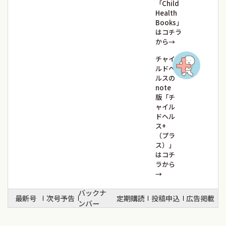
「Child
Health
Books」
はコチラ
から→
チャイ
ルドヘ
ルスの
note
版「チ
ャイル
ドヘル
ス+
（プラ
ス）」
はコチ
ラから
→
バックナ
最新号
次号予告
定期購読
投稿申込
広告掲載
ンバー