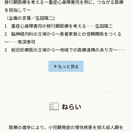
移行期医療を考える～重症心身障害児を例に，つながる医療
を目指して～
（企画の言葉／生田陽二)
1 重症心身障害児の移行期医療を考える……生田陽二
2 脳神経内科の立場から～患者家族との信頼関係をつくる
～……常深泰司
3 総合診療医の立場から～地域での医療連携のあり方～……
松島和樹
4 在宅診療医の立場から～小児在宅医療と成人在宅医療の連
もっと見る
携と移行～……雨宮 馨
5 てんかん専門医の立場から～てんかん専門クリニックの重
要性～……小出泰道
6 成人移行を見据えた歯科の役割～小児期から口腔ケア，摂
ねらい
食訓練，嚥下機能評価を行うことの重要性～……田村文誉
7 成人移行を見据えたリハビリテーションの体制……吉橋
学
医療の進歩により，小児期発症の慢性疾患を抱え成人期を
8 成人移行を見据えた整形外科の役割～重症心身障害児への