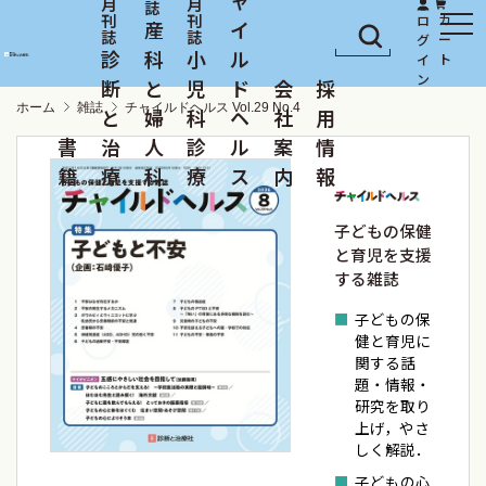
産
イ
診
科
小
ル
断
と
児
ド
会
採
ホーム
雑誌
チャイルドヘルス Vol.29 No.4
と
婦
科
ヘ
社
用
書
治
人
診
ル
案
情
籍
療
科
療
ス
内
報
子どもの保健
と育児を支援
する雑誌
子どもの保
健と育児に
関する話
題・情報・
研究を取り
上げ，やさ
しく解説．
子どもの心