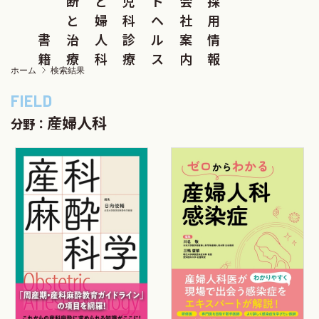
断
と
児
ド
会
採
と
婦
科
ヘ
社
用
書
治
人
診
ル
案
情
籍
療
科
療
ス
内
報
ホーム
検索結果
産婦人科
分野：