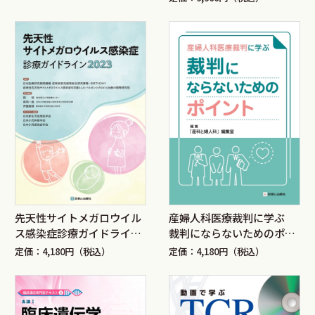
先天性サイトメガロウイル
産婦人科医療裁判に学ぶ
ス感染症診療ガイドライン
裁判にならないためのポイ
2023
ント
定価：4,180円（税込）
定価：4,180円（税込）