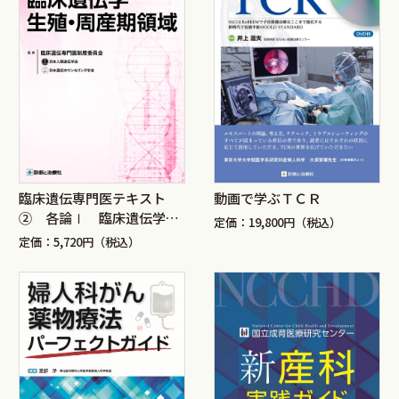
臨床遺伝専門医テキスト
動画で学ぶＴＣＲ
② 各論Ⅰ 臨床遺伝学生
定価：19,800円（税込）
殖・周産期領域
定価：5,720円（税込）