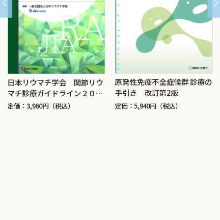
原発性免疫不全症候群 診療の
日本リウマチ学会 関節リウ
手引き 改訂第2版
マチ診療ガイドライン２０２
４改訂
定価：5,940円（税込）
定価：3,960円（税込）