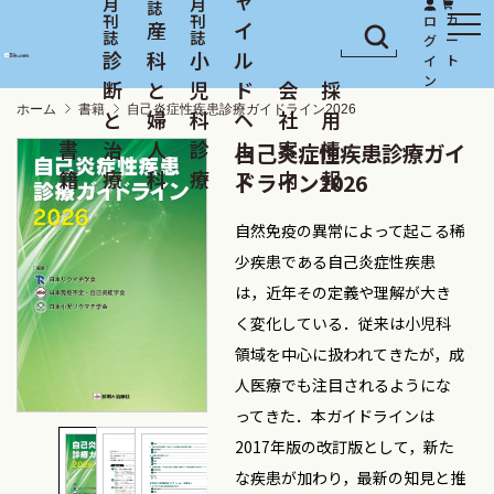
産
イ
診
科
小
ル
断
と
児
ド
会
採
ホーム
書籍
自己炎症性疾患診療ガイドライン2026
と
婦
科
ヘ
社
用
書
治
人
診
ル
案
情
自己炎症性疾患診療ガイ
籍
療
科
療
ス
内
報
ドライン2026
自然免疫の異常によって起こる稀
少疾患である自己炎症性疾患
は，近年その定義や理解が大き
く変化している．従来は小児科
領域を中心に扱われてきたが，成
人医療でも注目されるようにな
ってきた．本ガイドラインは
2017年版の改訂版として，新た
な疾患が加わり，最新の知見と推