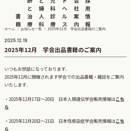
断
と
児
ド
会
採
と
婦
科
ヘ
社
用
書
治
人
診
ル
案
情
籍
療
科
療
ス
内
報
ホーム
お知らせ一覧
2025年12月 学会出品書籍のご案内
2025.12.19
2025年12月 学会出品書籍のご案内
いつもお世話になっております．
2025年12月に開催されます学会での出品書籍・雑誌をご案内
いたします．
・2025年12月17日～20日 日本人類遺伝学会販売情報は
こち
ら
・2025年12月20日～21日 日本性感染症学会販売情報は
こち
ら​