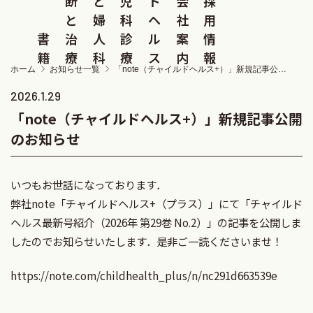
断
と
児
ド
会
採
と
婦
科
ヘ
社
用
書
治
人
診
ル
案
情
籍
療
科
療
ス
内
報
ホーム
お知らせ一覧
「note（チャイルドヘルス+）」新規記事公開のお知らせ
2026.1.29
「note（チャイルドヘルス+）」新規記事公開
のお知らせ
いつもお世話になっております．
弊社note「チャイルドヘルス+（プラス）」にて「チャイルド
ヘルス最新号紹介（2026年 第29巻 No.2）」の記事を公開しま
したのでお知らせいたします．是非ご一読くださいませ！
https://note.com/childhealth_plus/n/nc291d663539e