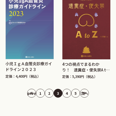
小児ＩｇＡ血管炎診療ガイ
4つの視点でまるわか
ドライン２０２３
り！ 遺糞症・便失禁A to
Z
定価：4,400円（税込）
定価：5,390円（税込）
prev
1
2
3
4
5
次へ