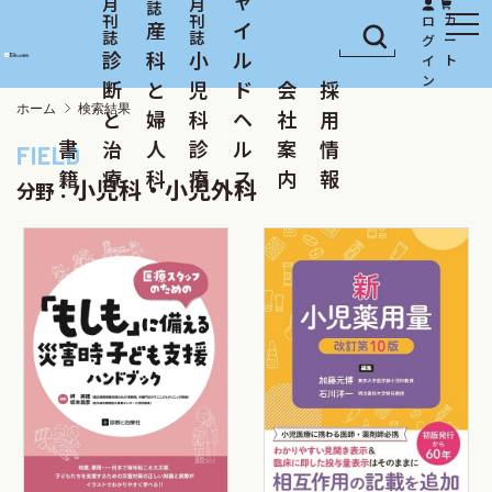
産
イ
診
科
小
ル
断
と
児
ド
会
採
ホーム
検索結果
と
婦
科
ヘ
社
用
書
治
人
診
ル
案
情
籍
療
科
療
ス
内
報
小児科・小児外科
分野：