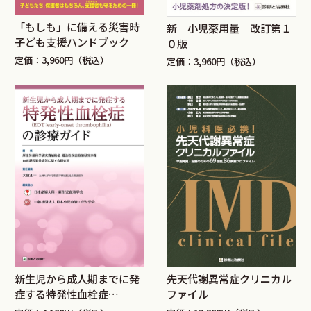
「もしも」に備える災害時
新 小児薬用量 改訂第１
子ども支援ハンドブック
０版
定価：3,960円（税込）
定価：3,960円（税込）
新生児から成人期までに発
先天代謝異常症クリニカル
症する特発性血栓症
ファイル
（EOT：early-onset