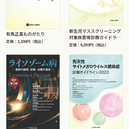
新生児マススクリーニング
有馬正髙ものがたり
対象疾患等診療ガイドライ
定価：3,300円（税込）
ン2019 Part2
定価：6,050円（税込）