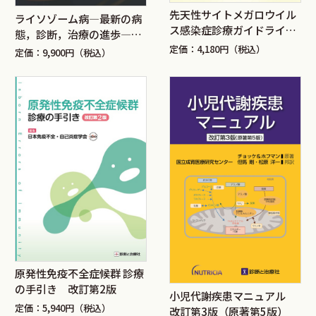
先天性サイトメガロウイル
ライソゾーム病―最新の病
ス感染症診療ガイドライン
態，診断，治療の進歩―
2023
改訂第２版
定価：4,180円（税込）
定価：9,900円（税込）
原発性免疫不全症候群 診療
の手引き 改訂第2版
小児代謝疾患マニュアル
定価：5,940円（税込）
改訂第3版（原著第5版）