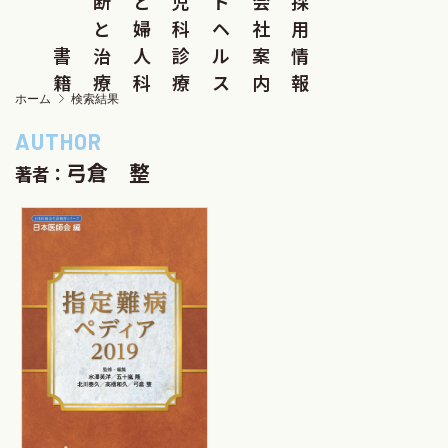
断
と
児
ド
会
採
と
婦
科
ヘ
社
用
書
治
人
診
ル
案
情
籍
療
科
療
ス
内
報
ホーム
検索結果
弓倉 整
著者：