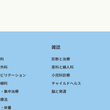
雑誌
酔科
診断と治療
形外科
産科と婦人科
ハビリテーション
小児科診療
射線科
チャイルドヘルス
急・集中治療
脳と発達
物療法
健・栄養