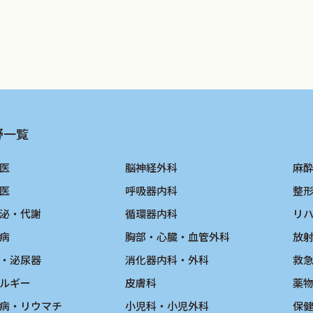
野一覧
医
脳神経外科
麻
医
呼吸器内科
整
泌・代謝
循環器内科
リ
病
胸部・心臓・血管外科
放
・泌尿器
消化器内科・外科
救
ルギー
皮膚科
薬
病・リウマチ
小児科・小児外科
保