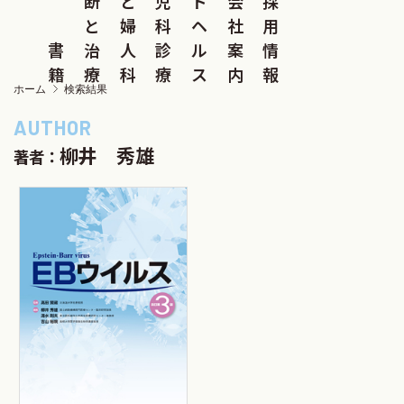
断
と
児
ド
会
採
と
婦
科
ヘ
社
用
書
治
人
診
ル
案
情
籍
療
科
療
ス
内
報
ホーム
検索結果
柳井 秀雄
著者：