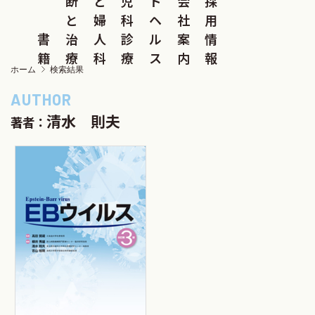
断
と
児
ド
会
採
と
婦
科
ヘ
社
用
書
治
人
診
ル
案
情
籍
療
科
療
ス
内
報
ホーム
検索結果
清水 則夫
著者：