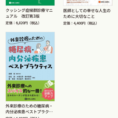
クッシング症候群診療マニ
医師としての幸せな人生の
ュアル 改訂第3版
ために大切なこと
定価：6,820円（税込）
定価：4,400円（税込）
外来診療のための糖尿病・
内分泌疾患ベストプラクテ
ィス