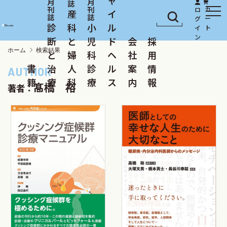
産
イ
診
科
小
ル
断
と
児
ド
会
採
ホーム
検索結果
と
婦
科
ヘ
社
用
書
治
人
診
ル
案
情
籍
療
科
療
ス
内
報
髙橋 裕
著者：