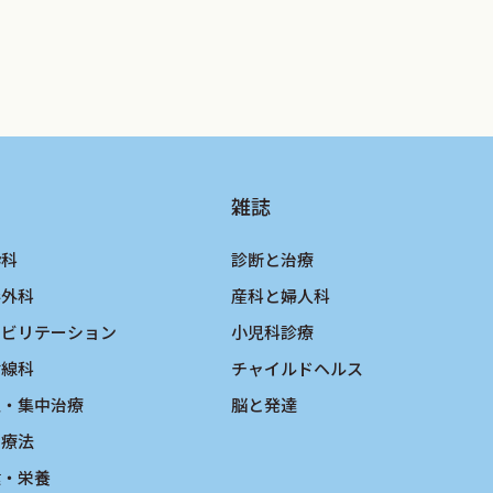
雑誌
酔科
診断と治療
形外科
産科と婦人科
ハビリテーション
小児科診療
射線科
チャイルドヘルス
急・集中治療
脳と発達
物療法
健・栄養