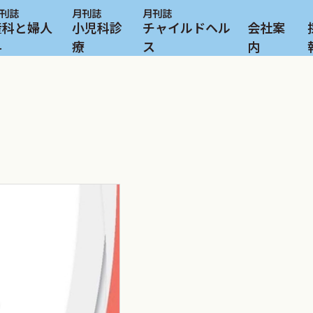
産科と婦人
小児科診
チャイルドヘル
会社案
科
療
ス
内