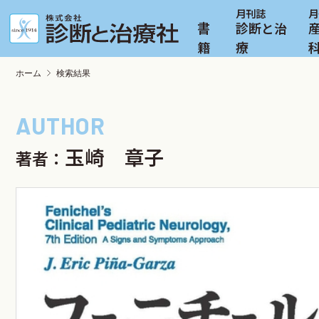
書
診断と治
籍
療
ホーム
検索結果
玉崎 章子
著者：