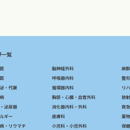
野一覧
医
脳神経外科
麻
医
呼吸器内科
整
泌・代謝
循環器内科
リ
病
胸部・心臓・血管外科
放
・泌尿器
消化器内科・外科
救
ルギー
皮膚科
薬
病・リウマチ
小児科・小児外科
保