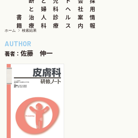
断
と
児
ド
会
採
と
婦
科
ヘ
社
用
書
治
人
診
ル
案
情
籍
療
科
療
ス
内
報
ホーム
検索結果
佐藤 伸一
著者：