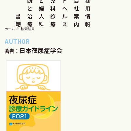
断
と
児
ド
会
採
と
婦
科
ヘ
社
用
書
治
人
診
ル
案
情
籍
療
科
療
ス
内
報
ホーム
検索結果
日本夜尿症学会
著者：