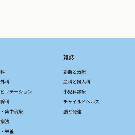
雑誌
酔科
診断と治療
形外科
産科と婦人科
ハビリテーション
小児科診療
射線科
チャイルドヘルス
急・集中治療
脳と発達
物療法
健・栄養