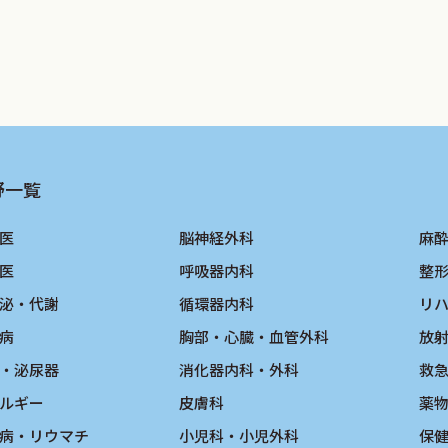
野一覧
医
脳神経外科
麻
医
呼吸器内科
整
泌・代謝
循環器内科
リ
病
胸部・心臓・血管外科
放
・泌尿器
消化器内科・外科
救
ルギー
皮膚科
薬
病・リウマチ
小児科・小児外科
保