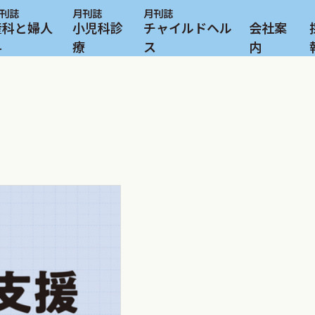
産科と婦人
小児科診
チャイルドヘル
会社案
科
療
ス
内