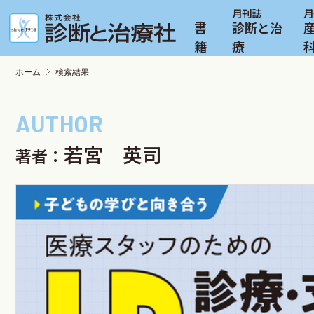
書
診断と治
籍
療
ホーム
検索結果
若宮 英司
著者：