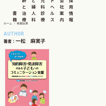
断
と
児
ド
会
採
と
婦
科
ヘ
社
用
書
治
人
診
ル
案
情
籍
療
科
療
ス
内
報
ホーム
検索結果
一松 麻実子
著者：