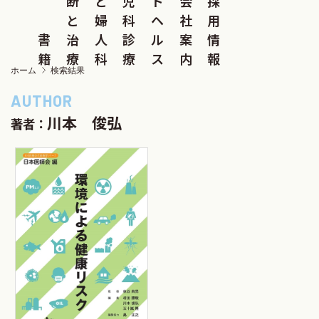
断
と
児
ド
会
採
と
婦
科
ヘ
社
用
書
治
人
診
ル
案
情
籍
療
科
療
ス
内
報
ホーム
検索結果
川本 俊弘
著者：