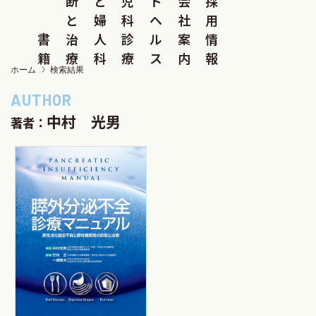
断
と
児
ド
会
採
と
婦
科
ヘ
社
用
書
治
人
診
ル
案
情
籍
療
科
療
ス
内
報
ホーム
検索結果
中村 光男
著者：