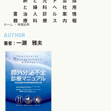
断
と
児
ド
会
採
と
婦
科
ヘ
社
用
書
治
人
診
ル
案
情
籍
療
科
療
ス
内
報
ホーム
検索結果
一瀬 雅夫
著者：