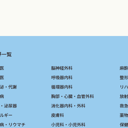
野一覧
医
脳神経外科
麻
医
呼吸器内科
整
泌・代謝
循環器内科
リ
病
胸部・心臓・血管外科
放
・泌尿器
消化器内科・外科
救
ルギー
皮膚科
薬
病・リウマチ
小児科・小児外科
保