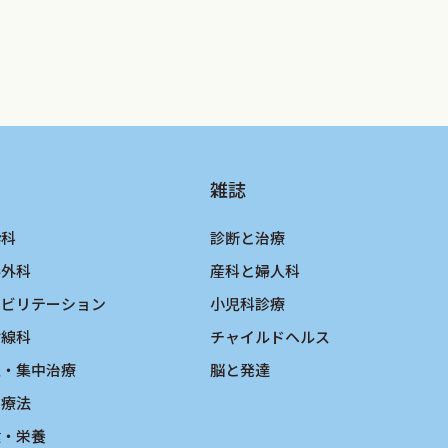
雑誌
酔科
診断と治療
形外科
産科と婦人科
ハビリテーション
小児科診療
射線科
チャイルドヘルス
急・集中治療
脳と発達
物療法
健・栄養