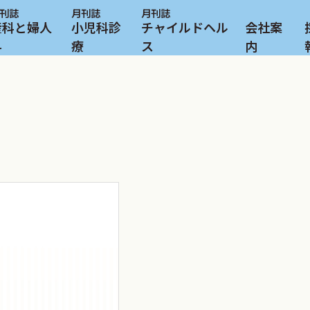
産科と婦人
小児科診
チャイルドヘル
会社案
科
療
ス
内