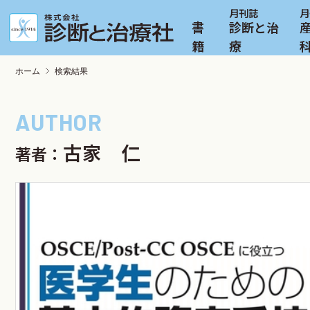
書
診断と治
籍
療
ホーム
検索結果
古家 仁
著者：