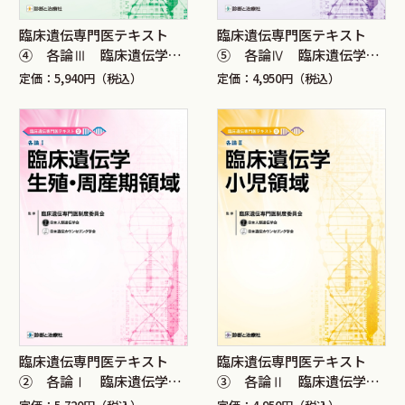
臨床遺伝専門医テキスト
臨床遺伝専門医テキスト
④ 各論Ⅲ 臨床遺伝学成
⑤ 各論Ⅳ 臨床遺伝学腫
人領域
瘍領域
定価：5,940円（税込）
定価：4,950円（税込）
臨床遺伝専門医テキスト
臨床遺伝専門医テキスト
② 各論Ⅰ 臨床遺伝学生
③ 各論Ⅱ 臨床遺伝学小
殖・周産期領域
児領域