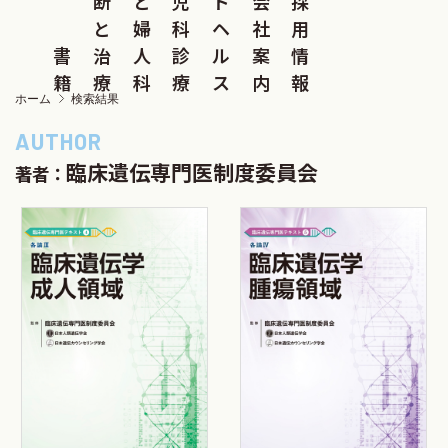
断
と
児
ド
会
採
と
婦
科
ヘ
社
用
書
治
人
診
ル
案
情
籍
療
科
療
ス
内
報
ホーム
検索結果
臨床遺伝専門医制度委員会
著者：