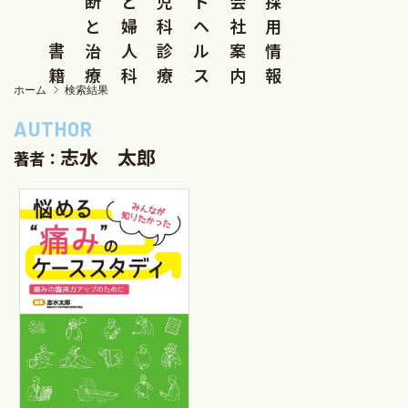
断
と
児
ド
会
採
と
婦
科
ヘ
社
用
書
治
人
診
ル
案
情
籍
療
科
療
ス
内
報
ホーム
検索結果
志水 太郎
著者：