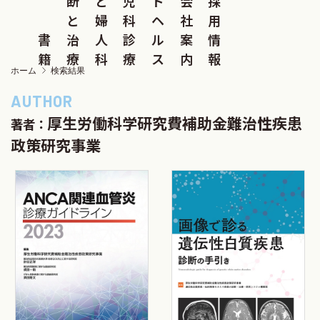
断
と
児
ド
会
採
と
婦
科
ヘ
社
用
書
治
人
診
ル
案
情
籍
療
科
療
ス
内
報
ホーム
検索結果
厚生労働科学研究費補助金難治性疾患
著者：
政策研究事業