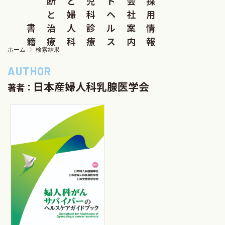
断
と
児
ド
会
採
と
婦
科
ヘ
社
用
書
治
人
診
ル
案
情
籍
療
科
療
ス
内
報
ホーム
検索結果
日本産婦人科乳腺医学会
著者：