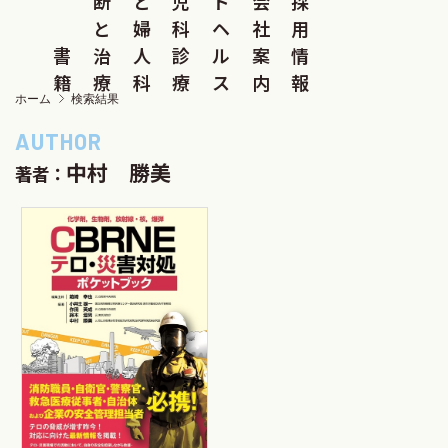
断
と
児
ド
会
採
と
婦
科
ヘ
社
用
書
治
人
診
ル
案
情
籍
療
科
療
ス
内
報
ホーム
検索結果
中村 勝美
著者：