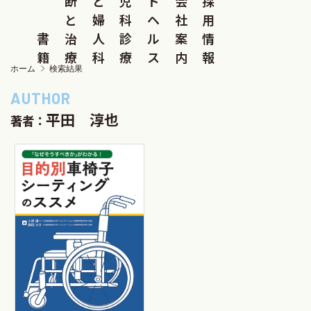
断
と
児
ド
会
採
と
婦
科
ヘ
社
用
書
治
人
診
ル
案
情
籍
療
科
療
ス
内
報
ホーム
検索結果
平田 淳也
著者：